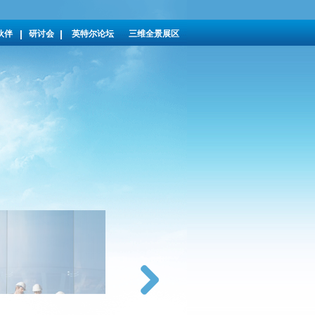
|
|
伙伴
研讨会
英特尔论坛
三维全景展区